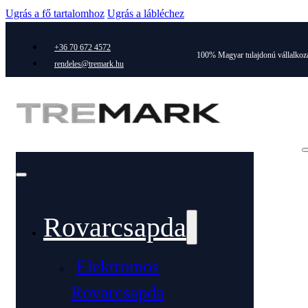
Ugrás a fő tartalomhoz
Ugrás a lábléchez
+36 70 672 4572
100% Magyar tulajdonú vállalkoz
rendeles@tremark.hu
Rovarcsapda
Elektromos
Rovarcsapda