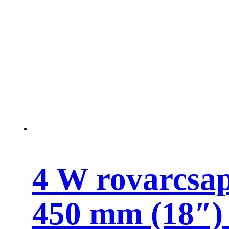
(18")
-
SYLVANIA
mennyiség
4 W rovarcsa
450 mm (18″)