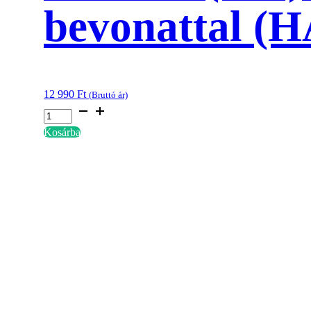
bevonattal (H
12 990
Ft
(Bruttó ár)
4
W
Kosárba
rovarcsapda
Retrofit
UV
LED
fénycső
450
mm
(18")
-
SYLVANIA
-