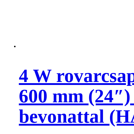
szilánkbiztos
bevonattal
(HACCP
kivitel)
mennyiség
4 W rovarcsa
600 mm (24″)
bevonattal (H