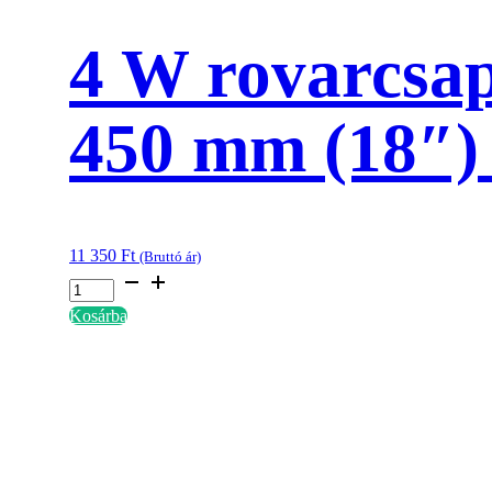
4 W rovarcsa
450 mm (18″
11 350
Ft
(Bruttó ár)
4
W
Kosárba
rovarcsapda
Retrofit
UV
LED
fénycső
450
mm