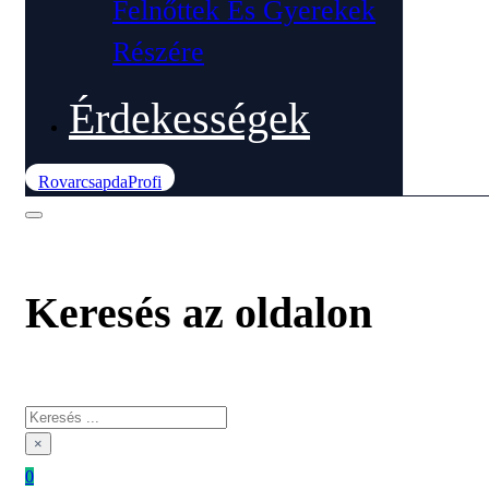
Felnőttek És Gyerekek
Részére
Érdekességek
RovarcsapdaProfi
Keresés az oldalon
Keresés
×
0