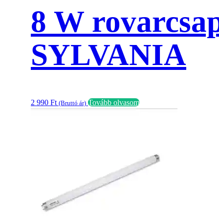
8 W rovarcsa
SYLVANIA
2 990
Ft
Tovább olvasom
(Bruttó ár)