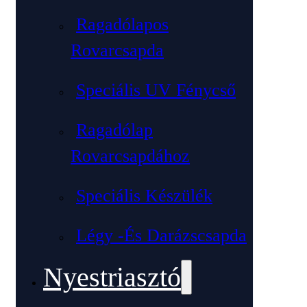
Ragadólapos
Rovarcsapda
Speciális UV Fénycső
Ragadólap
Rovarcsapdához
Speciális Készülék
Légy -és Darázscsapda
Nyestriasztó