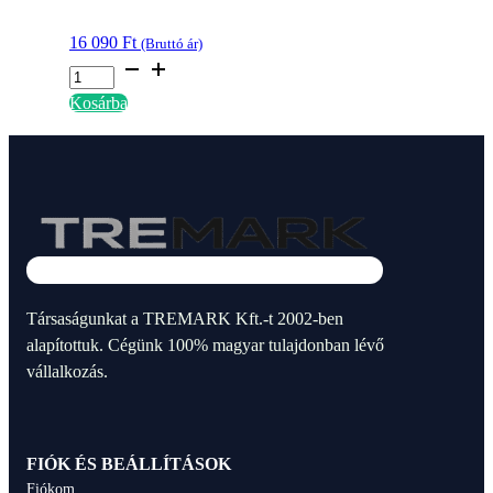
16 090
Ft
(Bruttó ár)
4
W
Kosárba
rovarcsapda
Retrofit
UV
LED
fénycső
600
mm
(24")
Társaságunkat a TREMARK Kft.-t 2002-ben
-
alapítottuk. Cégünk 100% magyar tulajdonban lévő
SYLVANIA
vállalkozás.
-
szilánkbiztos
bevonattal
FIÓK ÉS BEÁLLÍTÁSOK
(HACCP
Fiókom
kivitel)