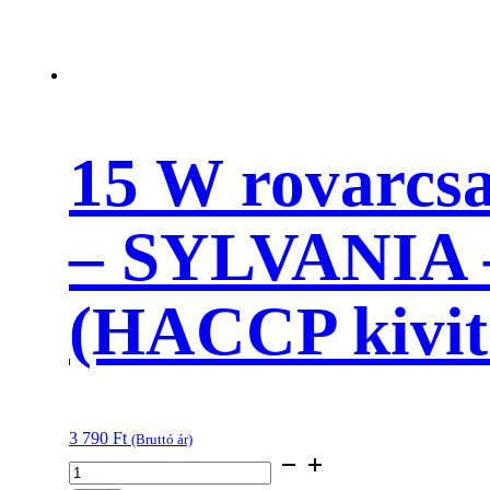
15 W rovarcs
– SYLVANIA – 
(HACCP kivit
3 790
Ft
(Bruttó ár)
15
W