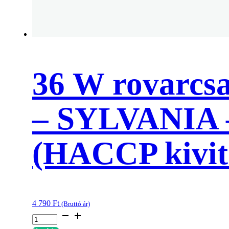
36 W rovarcs
– SYLVANIA – 
(HACCP kivit
4 790
Ft
(Bruttó ár)
36
W