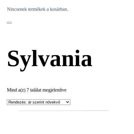
Nincsenek termékek a kosárban.
Sylvania
Sorted
Mind a(z) 7 találat megjelenítve
by
price:
low
to
high