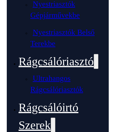
Nyestriasztók
Gépjárművekbe
Nyestriasztók Belső
Terekbe
Rágcsálóriasztó
Ultrahangos
Rágcsálóriasztók
Rágcsálóirtó
Szerek