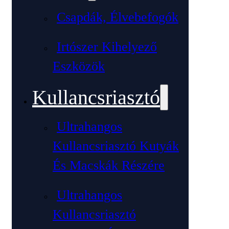
Csapdák, Élvebefogók
Irtószer Kihelyező
Eszközök
Kullancsriasztó
Ultrahangos
Kullancsriasztó Kutyák
És Macskák Részére
Ultrahangos
Kullancsriasztó