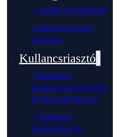
Csapdák, Élvebefogók
Irtószer Kihelyező
Eszközök
Kullancsriasztó
Ultrahangos
Kullancsriasztó Kutyák
És Macskák Részére
Ultrahangos
Kullancsriasztó