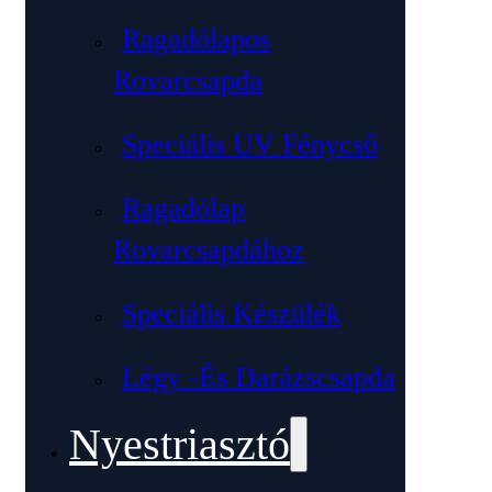
Ragadólapos
Rovarcsapda
Speciális UV Fénycső
Ragadólap
Rovarcsapdához
Speciális Készülék
Légy -és Darázscsapda
Nyestriasztó