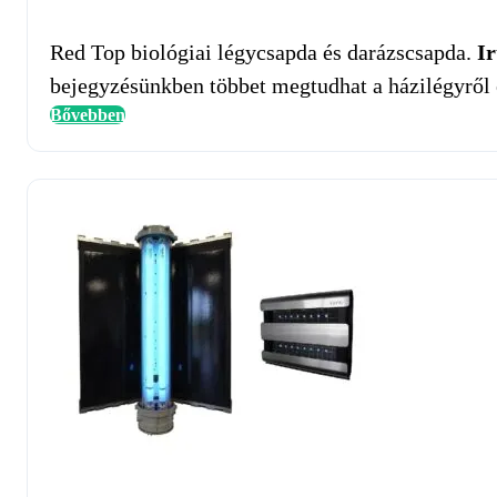
Red Top biológiai légycsapda és darázscsapda.
I
bejegyzésünkben többet megtudhat a házilégyről 
Bővebben