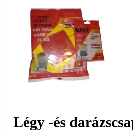
Légy -és darázscs