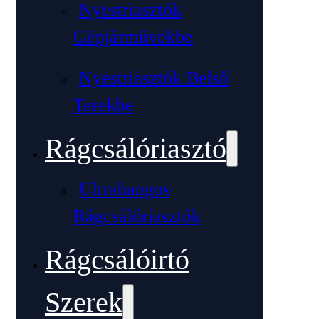
Nyestriasztók
Gépjárművekbe
Nyestriasztók Belső
Terekbe
Rágcsálóriasztó
Ultrahangos
Rágcsálóriasztók
Rágcsálóirtó
Szerek