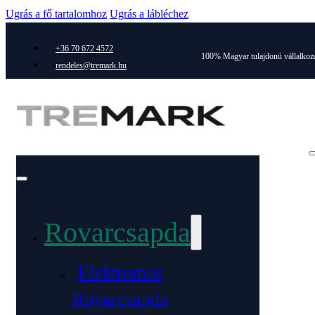
Ugrás a fő tartalomhoz
Ugrás a lábléchez
+36 70 672 4572
100% Magyar tulajdonú vállalkoz
rendeles@tremark.hu
Rovarcsapda
Elektromos
Rovarcsapda