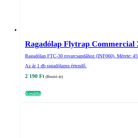
Ragadólap Flytrap Commercial 
Ragadólap FTC-30 rovarcsapdához (INF060). Mérete: 4
Az ár 1 db ragadólapra értendő.
2 190
Ft
(Bruttó ár)
Kosárba