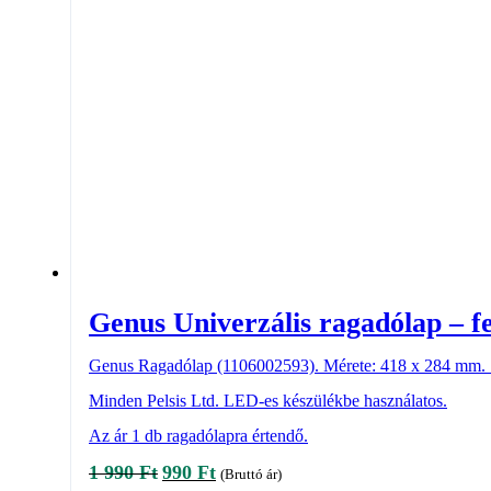
Genus Univerzális ragadólap – f
Genus Ragadólap (1106002593). Mérete: 418 x 284 mm. S
Minden Pelsis Ltd. LED-es készülékbe használatos.
Az ár 1 db ragadólapra értendő.
Original
Current
1 990
Ft
990
Ft
(Bruttó ár)