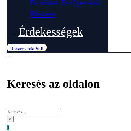
Felnőttek És Gyerekek
Részére
Érdekességek
RovarcsapdaProfi
Keresés az oldalon
Keresés
×
0