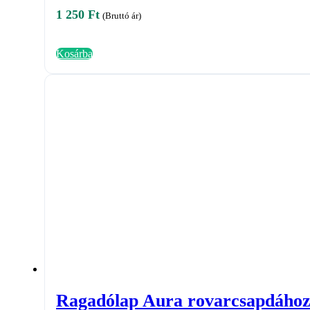
1 250
Ft
(Bruttó ár)
Kosárba
Ragadólap Aura rovarcsapdához