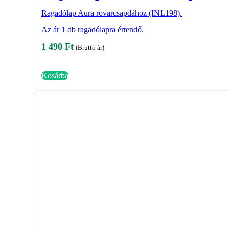
Ragadólap Aura rovarcsapdához (INL198).
Az ár 1 db ragadólapra értendő.
1 490
Ft
(Bruttó ár)
Kosárba