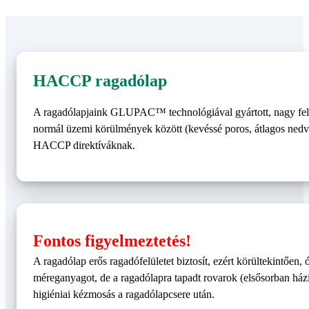
HACCP ragadólap
A ragadólapjaink GLUPAC™ technológiával gyártott, nagy felül
normál üzemi körülmények között (kevéssé poros, átlagos nedv
HACCP direktíváknak.
Fontos figyelmeztetés!
A ragadólap erős ragadófelületet biztosít, ezért körültekintően
méreganyagot, de a ragadólapra tapadt rovarok (elsősorban ház
higiéniai kézmosás a ragadólapcsere után.