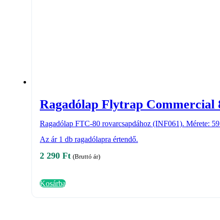
Ragadólap Flytrap Commercial 
Ragadólap FTC-80 rovarcsapdához (INF061). Mérete: 5
Az ár 1 db ragadólapra értendő.
2 290
Ft
(Bruttó ár)
Kosárba