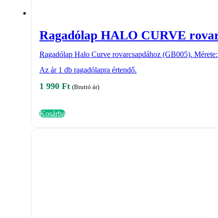
Ragadólap HALO CURVE rovar
Ragadólap Halo Curve rovarcsapdához (GB005). Mérete: 
Az ár 1 db ragadólapra értendő.
1 990
Ft
(Bruttó ár)
Kosárba