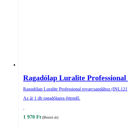
Ragadólap Luralite Professiona
Ragadólap Luralite Professional rovarcsapdához (INL121
Az ár 1 db ragadólapra értendő.
1 970
Ft
(Bruttó ár)