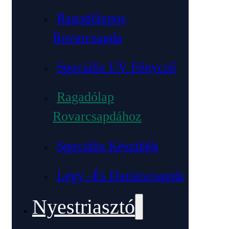
Ragadólapos
Rovarcsapda
Speciális UV Fénycső
Ragadólap
Rovarcsapdához
Speciális Készülék
Légy -és Darázscsapda
Nyestriasztó