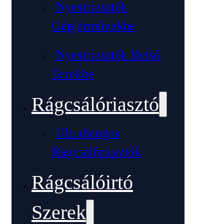
Nyestriasztók
Gépjárművekbe
Nyestriasztók Belső
Terekbe
Rágcsálóriasztó
Ultrahangos
Rágcsálóriasztók
Rágcsálóirtó
Szerek