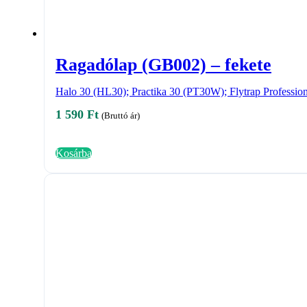
Ragadólap (GB002) – fekete
Halo 30 (HL30); Practika 30 (PT30W); Flytrap Professi
1 590
Ft
(Bruttó ár)
Kosárba