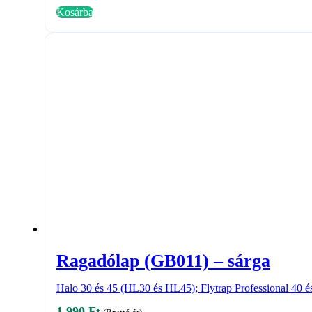
Kosárba
Ragadólap (GB011) – sárga
Halo 30 és 45 (HL30 és HL45); Flytrap Professional 40 
1 990
Ft