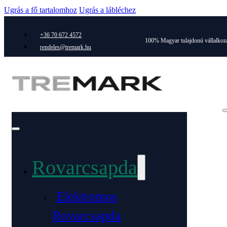
Ugrás a fő tartalomhoz
Ugrás a lábléchez
+36 70 672 4572
100% Magyar tulajdonú vállalkoz
rendeles@tremark.hu
Rovarcsapda
Elektromos
Rovarcsapda