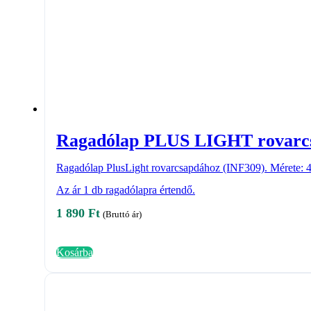
Ragadólap PLUS LIGHT rovarc
Ragadólap PlusLight rovarcsapdához (INF309). Mérete:
Az ár 1 db ragadólapra értendő.
1 890
Ft
(Bruttó ár)
Kosárba