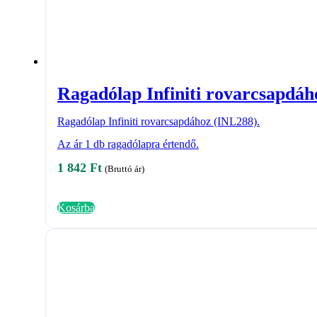
Ragadólap Infiniti rovarcsapdáh
Ragadólap Infiniti rovarcsapdához (INL288).
Az ár 1 db ragadólapra értendő.
1 842
Ft
(Bruttó ár)
Kosárba