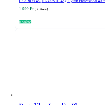
Halo 30 és 45 (HL30 és HL45); Flytrap Professional 40 
1 990
Ft
(Bruttó ár)
Kosárba