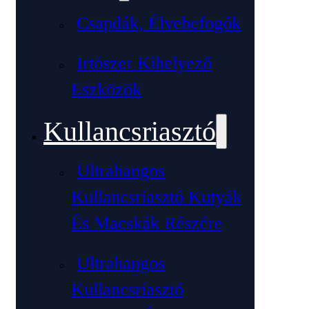
Csapdák, Élvebefogók
Irtószer Kihelyező
Eszközök
Kullancsriasztó
Ultrahangos
Kullancsriasztó Kutyák
És Macskák Részére
Ultrahangos
Kullancsriasztó