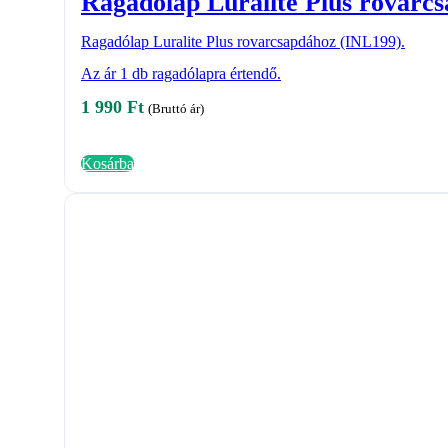
Ragadólap Luralite Plus rovarc
Ragadólap Luralite Plus rovarcsapdához (INL199).
Az ár 1 db ragadólapra értendő.
1 990
Ft
(Bruttó ár)
Kosárba