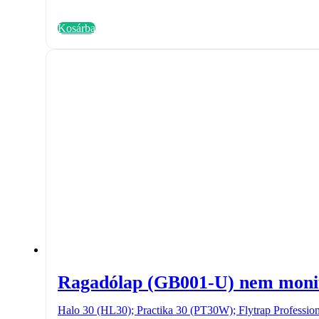
price
price
was:
is:
Kosárba
1
990 Ft.
990 Ft.
Ragadólap (GB001-U) nem monit
Halo 30 (HL30); Practika 30 (PT30W); Flytrap Professi