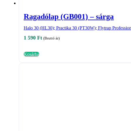
Ragadólap (GB001) – sárga
Halo 30 (HL30); Practika 30 (PT30W); Flytrap Professi
1 590
Ft
(Bruttó ár)
Kosárba