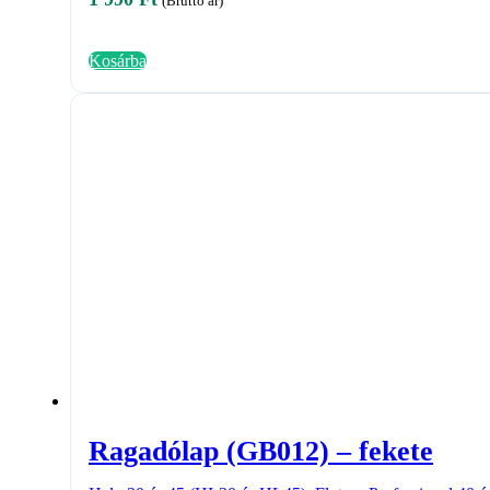
(Bruttó ár)
Kosárba
Ragadólap (GB012) – fekete