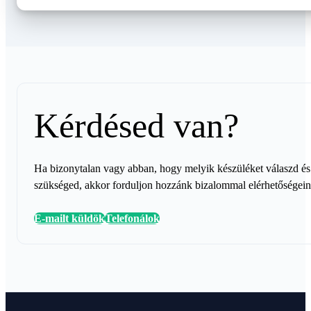
Kérdésed van?
Ha bizonytalan vagy abban, hogy melyik készüléket válaszd és 
szükséged, akkor forduljon hozzánk bizalommal elérhetőségei
E-mailt küldök
Telefonálok