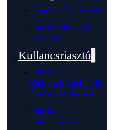
Csapdák, Élvebefogók
Irtószer Kihelyező
Eszközök
Kullancsriasztó
Ultrahangos
Kullancsriasztó Kutyák
És Macskák Részére
Ultrahangos
Kullancsriasztó