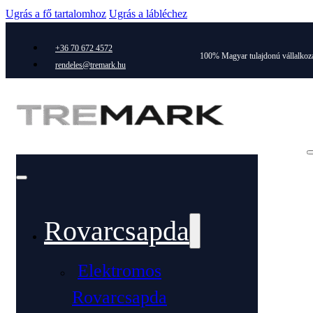
Ugrás a fő tartalomhoz
Ugrás a lábléchez
+36 70 672 4572
100% Magyar tulajdonú vállalkoz
rendeles@tremark.hu
Rovarcsapda
Elektromos
Rovarcsapda