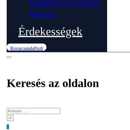
Felnőttek És Gyerekek
Részére
Érdekességek
RovarcsapdaProfi
Keresés az oldalon
Keresés
×
0