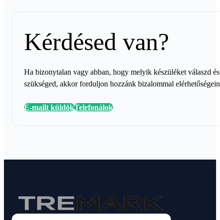
Kérdésed van?
Ha bizonytalan vagy abban, hogy melyik készüléket válaszd és 
szükséged, akkor forduljon hozzánk bizalommal elérhetőségei
E-mailt küldök
Telefonálok