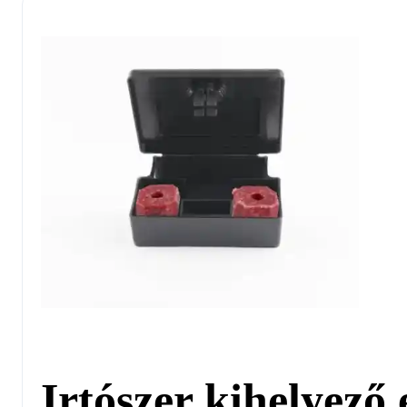
Irtószer kihelyező