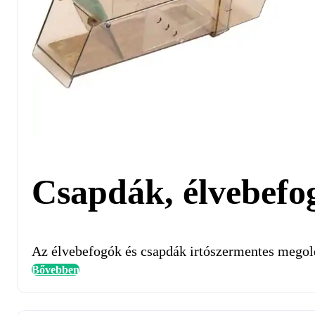
Csapdák, élvebefo
Az élvebefogók és csapdák irtószermentes megold
Bővebben