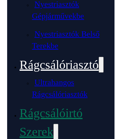
Nyestriasztók
Gépjárművekbe
Nyestriasztók Belső
Terekbe
Rágcsálóriasztó
Ultrahangos
Rágcsálóriasztók
Rágcsálóirtó
Szerek