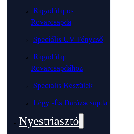
Ragadólapos
Rovarcsapda
Speciális UV Fénycső
Ragadólap
Rovarcsapdához
Speciális Készülék
Légy -és Darázscsapda
Nyestriasztó