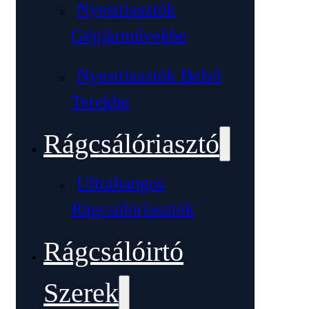
Nyestriasztók
Gépjárművekbe
Nyestriasztók Belső
Terekbe
Rágcsálóriasztó
Ultrahangos
Rágcsálóriasztók
Rágcsálóirtó
Szerek