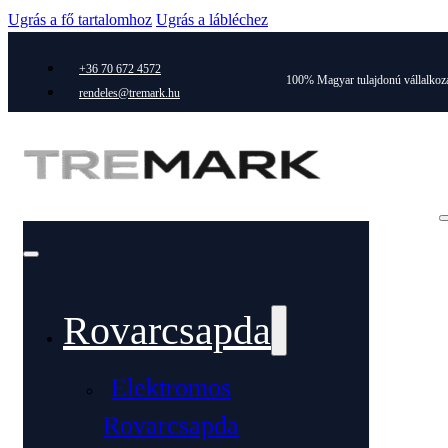
Ugrás a fő tartalomhoz
Ugrás a lábléchez
+36 70 672 4572
100% Magyar tulajdonú vállalkoz
rendeles@tremark.hu
Rovarcsapda
Elektromos
Rovarcsapda