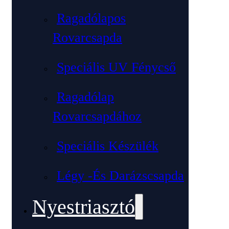
Ragadólapos
Rovarcsapda
Speciális UV Fénycső
Ragadólap
Rovarcsapdához
Speciális Készülék
Légy -és Darázscsapda
Nyestriasztó