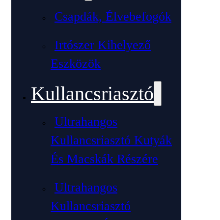
Csapdák, Élvebefogók
Irtószer Kihelyező
Eszközök
Kullancsriasztó
Ultrahangos
Kullancsriasztó Kutyák
És Macskák Részére
Ultrahangos
Kullancsriasztó