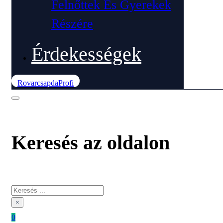
Felnőttek És Gyerekek
Részére
Érdekességek
RovarcsapdaProfi
Keresés az oldalon
Keresés
×
0