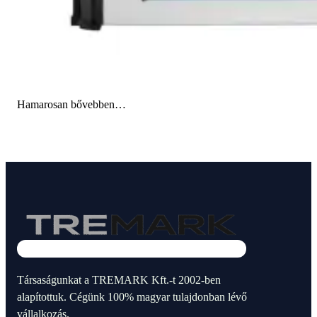
Hamarosan bővebben…
Társaságunkat a TREMARK Kft.-t 2002-ben
alapítottuk. Cégünk 100% magyar tulajdonban lévő
vállalkozás.