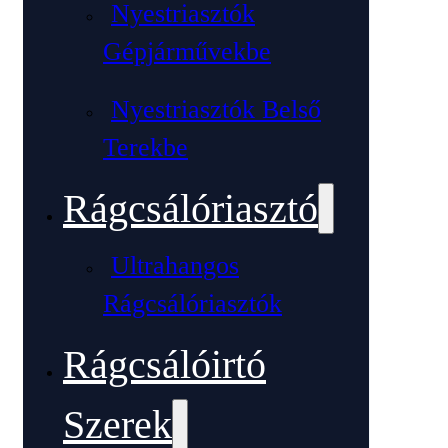
Nyestriasztók
Gépjárművekbe
Nyestriasztók Belső
Terekbe
Rágcsálóriasztó
Ultrahangos
Rágcsálóriasztók
Rágcsálóirtó
Szerek