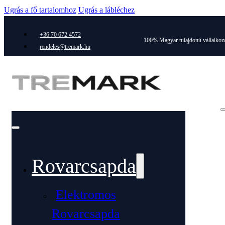
Ugrás a fő tartalomhoz
Ugrás a lábléchez
+36 70 672 4572
100% Magyar tulajdonú vállalkoz
rendeles@tremark.hu
Rovarcsapda
Elektromos
Rovarcsapda