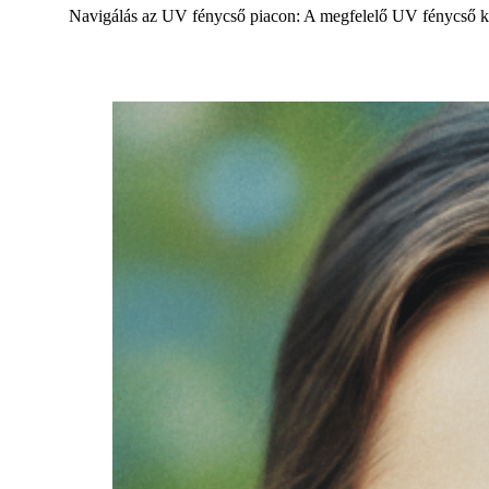
Navigálás az UV fénycső piacon: A megfelelő UV fénycső kiv