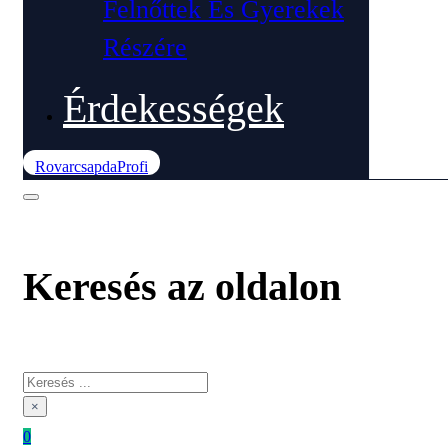
Felnőttek És Gyerekek
Részére
Érdekességek
RovarcsapdaProfi
Keresés az oldalon
Keresés
×
0