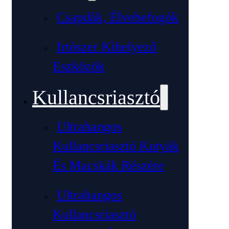
Csapdák, Élvebefogók
Irtószer Kihelyező
Eszközök
Kullancsriasztó
Ultrahangos
Kullancsriasztó Kutyák
És Macskák Részére
Ultrahangos
Kullancsriasztó