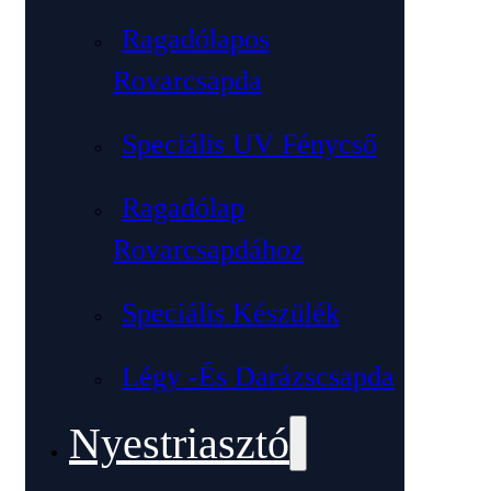
Ragadólapos
Rovarcsapda
Speciális UV Fénycső
Ragadólap
Rovarcsapdához
Speciális Készülék
Légy -és Darázscsapda
Nyestriasztó