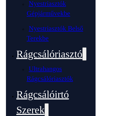
Nyestriasztók
Gépjárművekbe
Nyestriasztók Belső
Terekbe
Rágcsálóriasztó
Ultrahangos
Rágcsálóriasztók
Rágcsálóirtó
Szerek