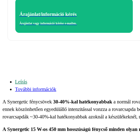
Árajánlat/információ kérés
Árajánlat vagy információ kérése e-mailen.
Leírás
További információk
A Synergetic fénycsövek
30-40%-kal hatékonyabbak
a normál rov
ennek köszönhetően egyedülálló intenzitással vonzza a rovarcsapda be
rovarcsapdák ~30-40%-kal hatékonyabbak azoknál a készülékeknél, m
A Synergetic 15 W-os 450 mm hosszúságú fénycső minden olyan r