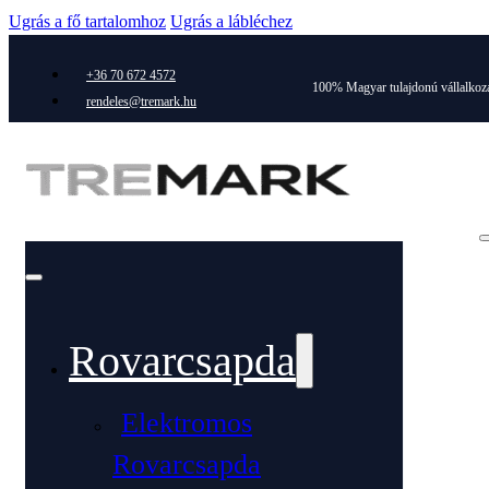
Ugrás a fő tartalomhoz
Ugrás a lábléchez
+36 70 672 4572
100% Magyar tulajdonú vállalkoz
rendeles@tremark.hu
Rovarcsapda
Elektromos
Rovarcsapda