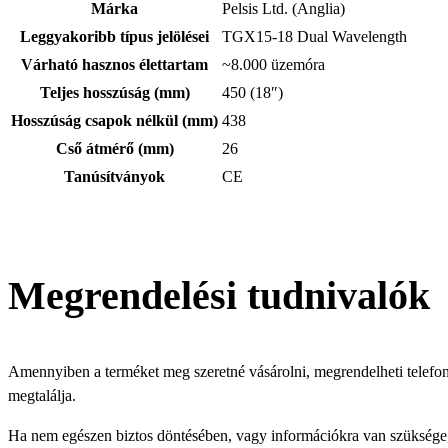
Márka
Pelsis Ltd. (Anglia)
Leggyakoribb típus jelölései
TGX15-18 Dual Wavelength
Várható hasznos élettartam
~8.000 üzemóra
Teljes hosszúság (mm)
450 (18″)
Hosszúság csapok nélkül (mm)
438
Cső átmérő (mm)
26
Tanúsítványok
CE
Megrendelési tudnivalók
Amennyiben a terméket meg szeretné vásárolni, megrendelheti telefonon
megtalálja.
Ha nem egészen biztos döntésében, vagy információkra van szüksége, s