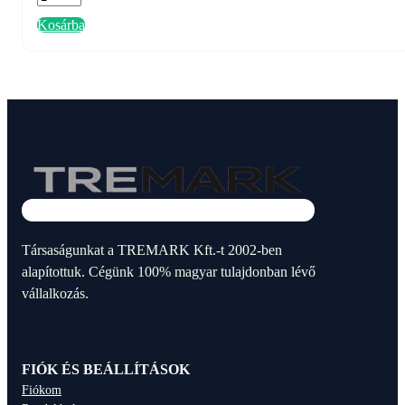
rovarcsapdához
Kosárba
-
FS22
mennyiség
Társaságunkat a TREMARK Kft.-t 2002-ben
alapítottuk. Cégünk 100% magyar tulajdonban lévő
vállalkozás.
FIÓK ÉS BEÁLLÍTÁSOK
Fiókom