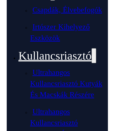
Csapdák, Élvebefogók
Irtószer Kihelyező
Eszközök
Kullancsriasztó
Ultrahangos
Kullancsriasztó Kutyák
És Macskák Részére
Ultrahangos
Kullancsriasztó