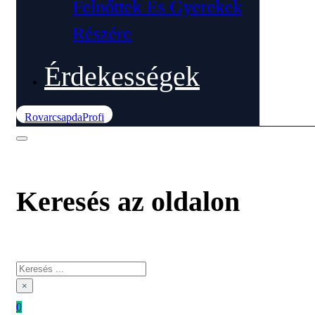
Felnőttek És Gyerekek
Részére
Érdekességek
RovarcsapdaProfi
Keresés az oldalon
Keresés
×
0