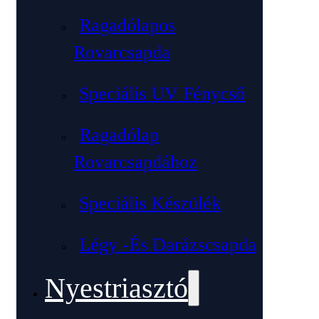
Ragadólapos
Rovarcsapda
Speciális UV Fénycső
Ragadólap
Rovarcsapdához
Speciális Készülék
Légy -és Darázscsapda
Nyestriasztó