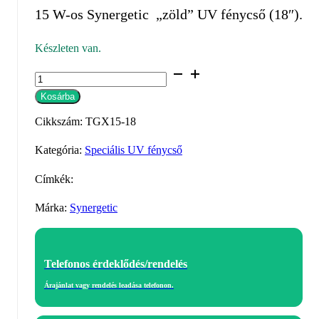
15 W-os Synergetic „zöld” UV fénycső (18″).
Készleten van.
15
W
Kosárba
rovarcsapda
Cikkszám:
TGX15-18
UV
fénycső
Kategória:
Speciális UV fénycső
450
mm
Címkék:
(18")
Márka:
Synergetic
ZÖLD
-
SYNERGETIC
mennyiség
Telefonos érdeklődés/rendelés
Árajánlat vagy rendelés leadása telefonon.