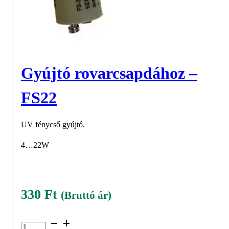
Gyújtó rovarcsapdához –
FS22
UV fénycső gyújtó.
4…22W
330
Ft
(Bruttó ár)
Gyújtó