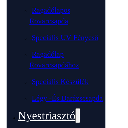
Ragadólapos
Rovarcsapda
Speciális UV Fénycső
Ragadólap
Rovarcsapdához
Speciális Készülék
Légy -és Darázscsapda
Nyestriasztó