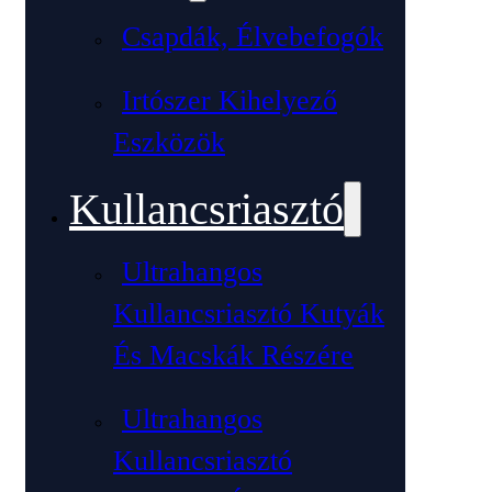
Csapdák, Élvebefogók
Irtószer Kihelyező
Eszközök
Kullancsriasztó
Ultrahangos
Kullancsriasztó Kutyák
És Macskák Részére
Ultrahangos
Kullancsriasztó