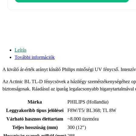
Leírás
További információk
A kiváló ár-érték arányt kínáló Philips minőségi UV fénycső. Intenzív
Az Actinic BL TL-D fénycsövek a házilégy szemérzékenységéhez opti
biztonságosak. Ráadásul az iparág legalacsonyabb higanytartalmával
Márka
PHILIPS (Hollandia)
Leggyakoribb típus jelölései
F8W/T5/ BL368; TL 8W
Várható hasznos élettartam
~8.000 üzemóra
Teljes hosszúság (mm)
300 (12″)
Hosszúság csapok nélkül (mm)
288