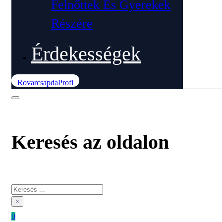
Felnőttek És Gyerekek
Részére
Érdekességek
RovarcsapdaProfi
Keresés az oldalon
Keresés
×
0