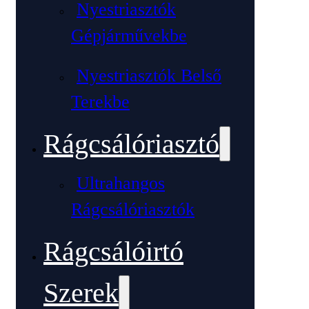
Nyestriasztók
Gépjárművekbe
Nyestriasztók Belső
Terekbe
Rágcsálóriasztó
Ultrahangos
Rágcsálóriasztók
Rágcsálóirtó
Szerek