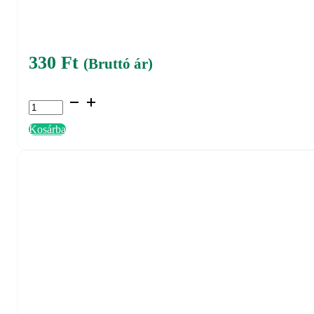
330
Ft
(Bruttó ár)
Gyújtó
rovarcsapdához
Kosárba
-
FS22
mennyiség