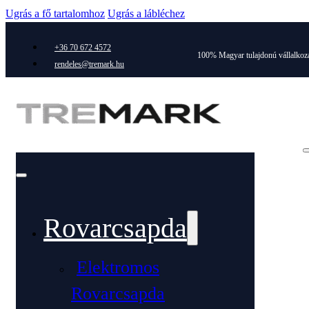
Ugrás a fő tartalomhoz
Ugrás a lábléchez
+36 70 672 4572
100% Magyar tulajdonú vállalkoz
rendeles@tremark.hu
Rovarcsapda
Elektromos
Rovarcsapda