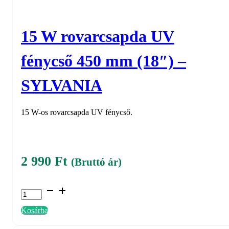
15 W rovarcsapda UV
fénycső 450 mm (18″) –
SYLVANIA
15 W-os rovarcsapda UV fénycső.
2 990
Ft
(Bruttó ár)
15
W
Kosárba
rovarcsapda
UV