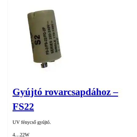
fénycső
450
mm
(18")
-
SYLVANIA
mennyiség
Gyújtó rovarcsapdához –
FS22
UV fénycső gyújtó.
4…22W