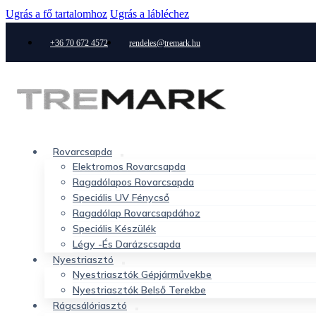
Ugrás a fő tartalomhoz
Ugrás a lábléchez
+36 70 672 4572
rendeles@tremark.hu
Rovarcsapda
Elektromos Rovarcsapda
Ragadólapos Rovarcsapda
Speciális UV Fénycső
Ragadólap Rovarcsapdához
Speciális Készülék
Légy -és Darázscsapda
Nyestriasztó
Nyestriasztók Gépjárművekbe
Nyestriasztók Belső Terekbe
Rágcsálóriasztó