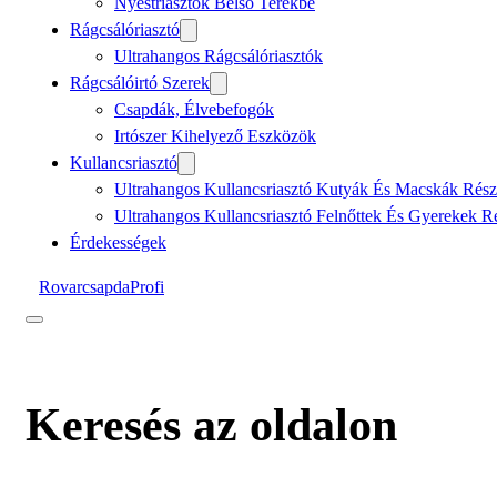
Nyestriasztók Belső Terekbe
Rágcsálóriasztó
Ultrahangos Rágcsálóriasztók
Rágcsálóirtó Szerek
Csapdák, Élvebefogók
Irtószer Kihelyező Eszközök
Kullancsriasztó
Ultrahangos Kullancsriasztó Kutyák És Macskák Rész
Ultrahangos Kullancsriasztó Felnőttek És Gyerekek R
Érdekességek
RovarcsapdaProfi
Keresés az oldalon