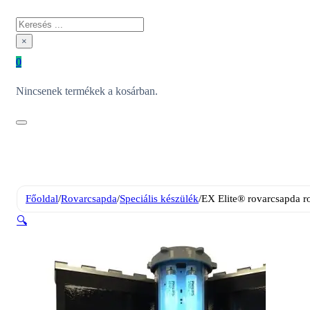
Keresés
×
0
Nincsenek termékek a kosárban.
Főoldal
/
Rovarcsapda
/
Speciális készülék
/
EX Elite® rovarcsapda r
🔍