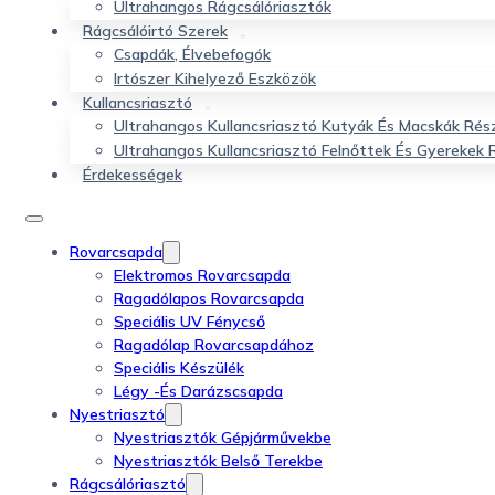
Ultrahangos Rágcsálóriasztók
Rágcsálóirtó Szerek
Csapdák, Élvebefogók
Irtószer Kihelyező Eszközök
Kullancsriasztó
Ultrahangos Kullancsriasztó Kutyák És Macskák Rés
Ultrahangos Kullancsriasztó Felnőttek És Gyerekek 
Érdekességek
Rovarcsapda
Elektromos Rovarcsapda
Ragadólapos Rovarcsapda
Speciális UV Fénycső
Ragadólap Rovarcsapdához
Speciális Készülék
Légy -és Darázscsapda
Nyestriasztó
Nyestriasztók Gépjárművekbe
Nyestriasztók Belső Terekbe
Rágcsálóriasztó