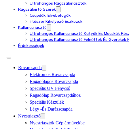
Ultrahangos Rágcsálóriasztók
Rágcsálóirtó Szerek
Csapdák, Élvebefogók
Irtószer Kihelyező Eszközök
Kullancsriasztó
Ultrahangos Kullancsriasztó Kutyák És Macskák Rés
Ultrahangos Kullancsriasztó Felnőttek És Gyerekek 
Érdekességek
Rovarcsapda
Elektromos Rovarcsapda
Ragadólapos Rovarcsapda
Speciális UV Fénycső
Ragadólap Rovarcsapdához
Speciális Készülék
Légy -és Darázscsapda
Nyestriasztó
Nyestriasztók Gépjárművekbe