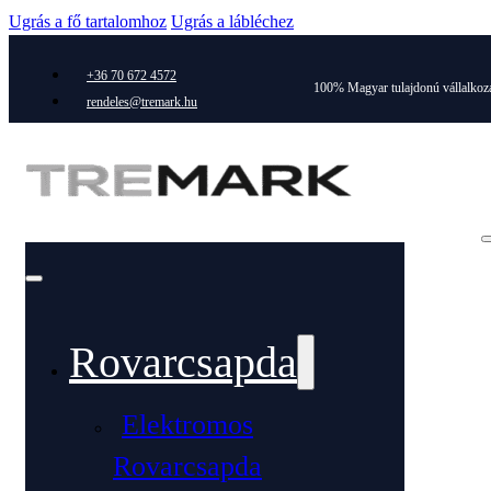
Ugrás a fő tartalomhoz
Ugrás a lábléchez
+36 70 672 4572
100% Magyar tulajdonú vállalkoz
rendeles@tremark.hu
Rovarcsapda
Elektromos
Rovarcsapda