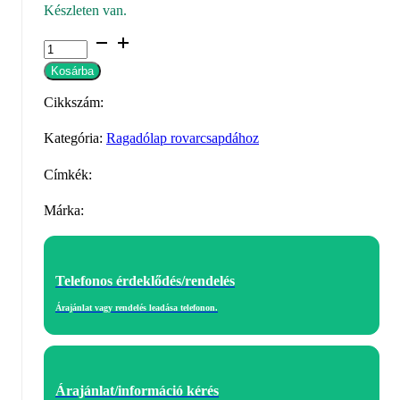
Készleten van.
Ragadólap
(GB001)
Kosárba
–
Cikkszám:
sárga
mennyiség
Kategória:
Ragadólap rovarcsapdához
Címkék:
Márka:
Telefonos érdeklődés/rendelés
Árajánlat vagy rendelés leadása telefonon.
Árajánlat/információ kérés