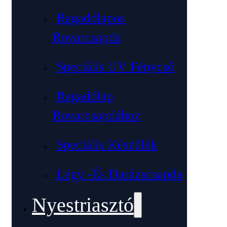
Ragadólapos
Rovarcsapda
Speciális UV Fénycső
Ragadólap
Rovarcsapdához
Speciális Készülék
Légy -és Darázscsapda
Nyestriasztó