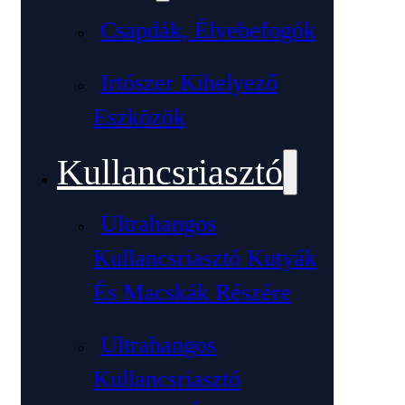
Csapdák, Élvebefogók
Irtószer Kihelyező
Eszközök
Kullancsriasztó
Ultrahangos
Kullancsriasztó Kutyák
És Macskák Részére
Ultrahangos
Kullancsriasztó