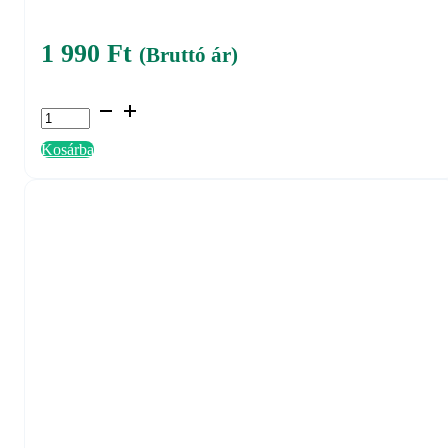
1 990
Ft
(Bruttó ár)
Ragadólap
Luralite
Kosárba
Plus
rovarcsapdához
(INL199)
mennyiség