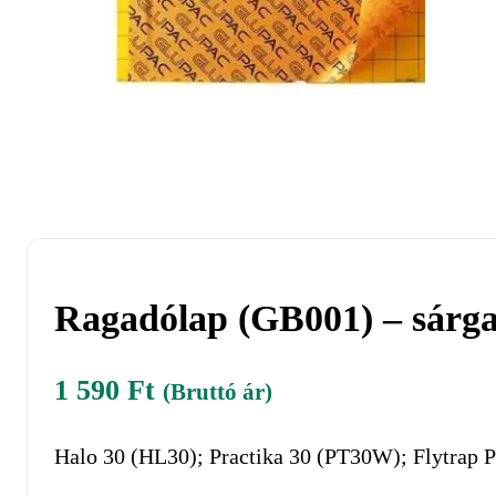
Ragadólap (GB001) – sárg
1 590
Ft
(Bruttó ár)
Halo 30 (HL30); Practika 30 (PT30W); Flytrap 