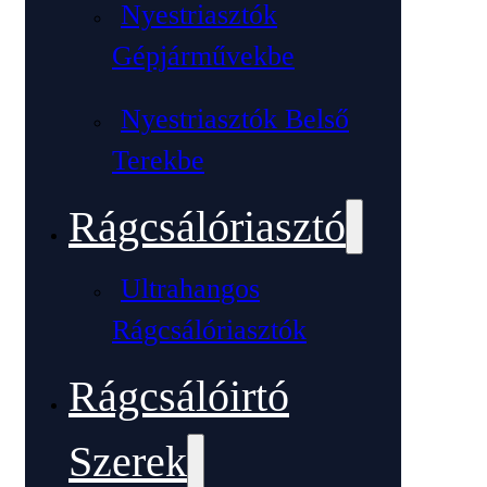
Nyestriasztók
Gépjárművekbe
Nyestriasztók Belső
Terekbe
Rágcsálóriasztó
Ultrahangos
Rágcsálóriasztók
Rágcsálóirtó
Szerek