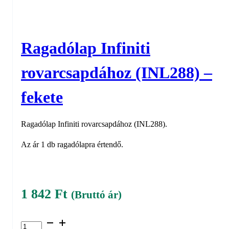
Ragadólap Infiniti
rovarcsapdához (INL288) –
fekete
Ragadólap Infiniti rovarcsapdához (INL288).
Az ár 1 db ragadólapra értendő.
1 842
Ft
(Bruttó ár)
Ragadólap