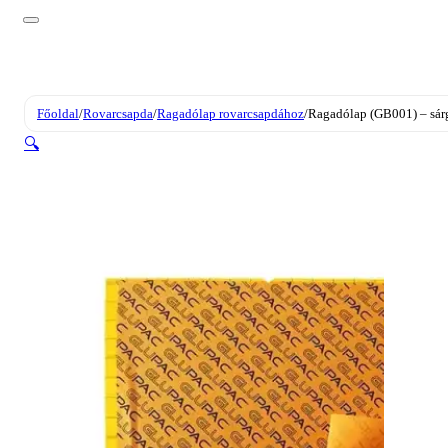
Főoldal
/
Rovarcsapda
/
Ragadólap rovarcsapdához
/
Ragadólap (GB001) – sár
🔍