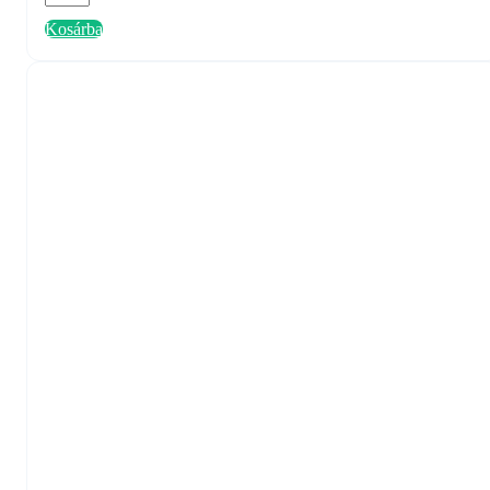
Infiniti
Kosárba
rovarcsapdához
(INL288)
-
fekete
mennyiség