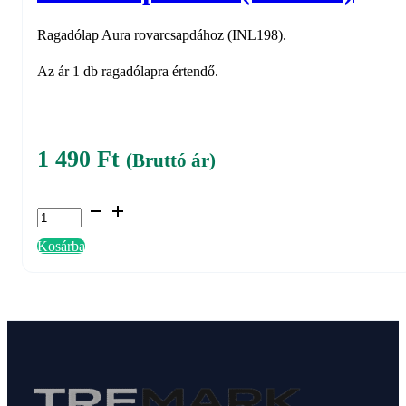
Ragadólap Aura rovarcsapdához (INL198).
Az ár 1 db ragadólapra értendő.
1 490
Ft
(Bruttó ár)
Ragadólap
Aura
Kosárba
rovarcsapdához
(INL198)
mennyiség