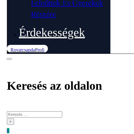
Felnőttek És Gyerekek
Részére
Érdekességek
RovarcsapdaProfi
Keresés az oldalon
Keresés
×
0