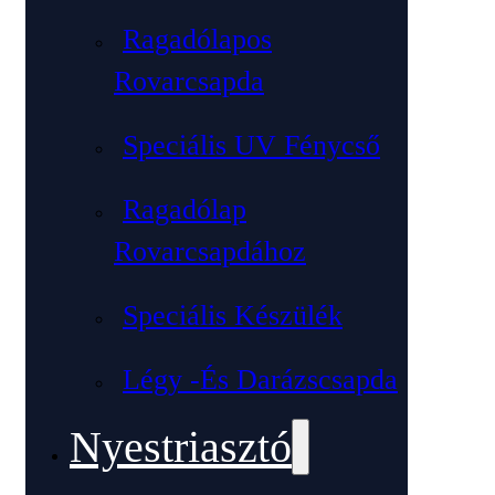
Ragadólapos
Rovarcsapda
Speciális UV Fénycső
Ragadólap
Rovarcsapdához
Speciális Készülék
Légy -és Darázscsapda
Nyestriasztó