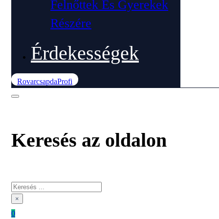
Felnőttek És Gyerekek
Részére
Érdekességek
RovarcsapdaProfi
Keresés az oldalon
Keresés
×
0