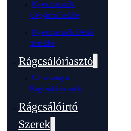
Nyestriasztók
Gépjárművekbe
Nyestriasztók Belső
Terekbe
Rágcsálóriasztó
Ultrahangos
Rágcsálóriasztók
Rágcsálóirtó
Szerek