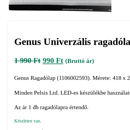
Genus Univerzális ragadóla
Original
Current
1 990
Ft
990
Ft
(Bruttó ár)
price
price
Genus Ragadólap (1106002593). Mérete: 418 x 2
was:
is:
1
990 Ft.
Minden Pelsis Ltd. LED-es készülékbe használat
990 Ft.
Az ár 1 db ragadólapra értendő.
Készleten van.