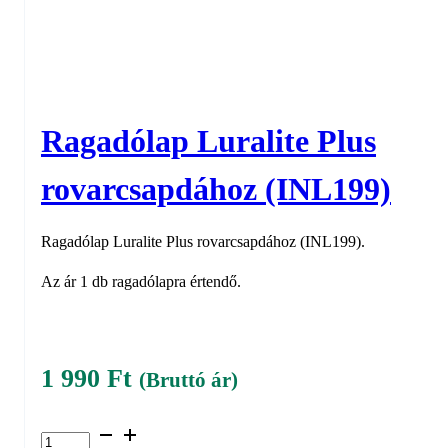
Ragadólap Luralite Plus
rovarcsapdához (INL199)
Ragadólap Luralite Plus rovarcsapdához (INL199).
Az ár 1 db ragadólapra értendő.
1 990
Ft
(Bruttó ár)
Ragadólap