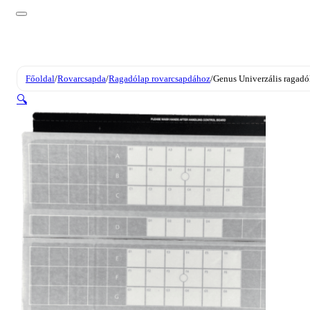
Főoldal
/
Rovarcsapda
/
Ragadólap rovarcsapdához
/
Genus Univerzális ragadó
🔍