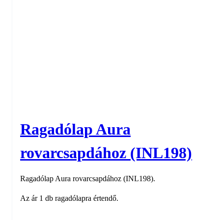
Ragadólap Aura
rovarcsapdához (INL198)
Ragadólap Aura rovarcsapdához (INL198).
Az ár 1 db ragadólapra értendő.