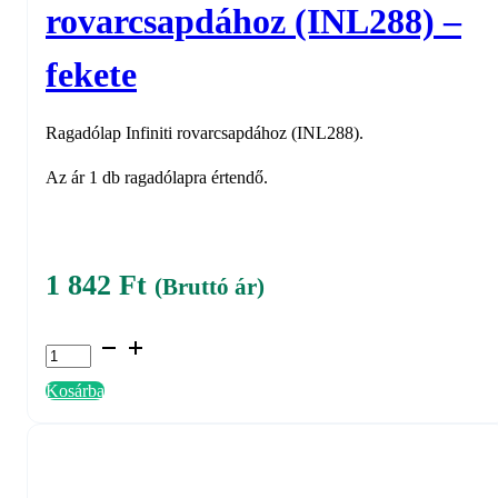
rovarcsapdához (INL288) –
fekete
Ragadólap Infiniti rovarcsapdához (INL288).
Az ár 1 db ragadólapra értendő.
1 842
Ft
(Bruttó ár)
Ragadólap
Infiniti
Kosárba
rovarcsapdához
(INL288)
-
fekete