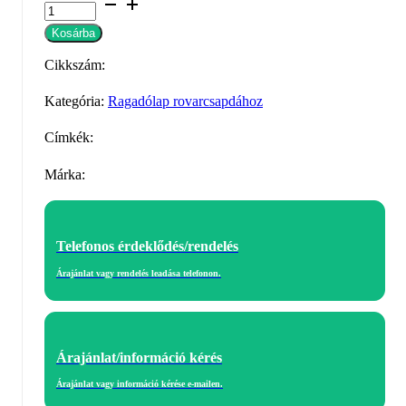
Genus
Univerzális
Kosárba
ragadólap
Cikkszám:
-
fekete
Kategória:
Ragadólap rovarcsapdához
mennyiség
Címkék:
Márka:
Telefonos érdeklődés/rendelés
Árajánlat vagy rendelés leadása telefonon.
Árajánlat/információ kérés
Árajánlat vagy információ kérése e-mailen.