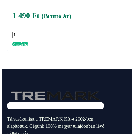
1 490
Ft
(Bruttó ár)
Ragadólap
Aura
Kosárba
rovarcsapdához
(INL198)
mennyiség
Társaságunkat a TREMARK Kft.-t 2002-ben
alapítottuk. Cégünk 100% magyar tulajdonban lévő
vállalkozás.