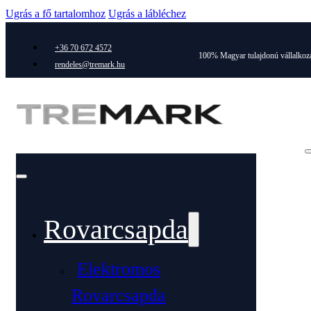
Ugrás a fő tartalomhoz
Ugrás a lábléchez
+36 70 672 4572
100% Magyar tulajdonú vállalkoz
rendeles@tremark.hu
Rovarcsapda
Elektromos
Rovarcsapda