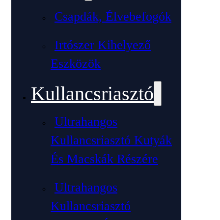
Csapdák, Élvebefogók
Irtószer Kihelyező
Eszközök
Kullancsriasztó
Ultrahangos
Kullancsriasztó Kutyák
És Macskák Részére
Ultrahangos
Kullancsriasztó