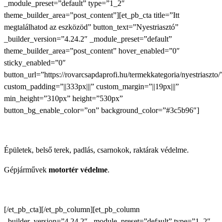
_module_preset=”default” type=”1_2″
theme_builder_area=”post_content”][et_pb_cta title=”Itt
megtalálhatod az eszközöd” button_text=”Nyestriasztó”
_builder_version=”4.24.2″ _module_preset=”default”
theme_builder_area=”post_content” hover_enabled=”0″
sticky_enabled=”0″
button_url=”https://rovarcsapdaprofi.hu/termekkategoria/nyestriaszto/
custom_padding=”||333px|||” custom_margin=”||19px|||”
min_height=”310px” height=”530px”
button_bg_enable_color=”on” background_color=”#3c5b96″]
Épületek, belső terek, padlás, csarnokok, raktárak védelme.
Gépjárművek
motortér védelme
.
[/et_pb_cta][/et_pb_column][et_pb_column
_builder_version=”4.24.2″ _module_preset=”default” type=”1_2″