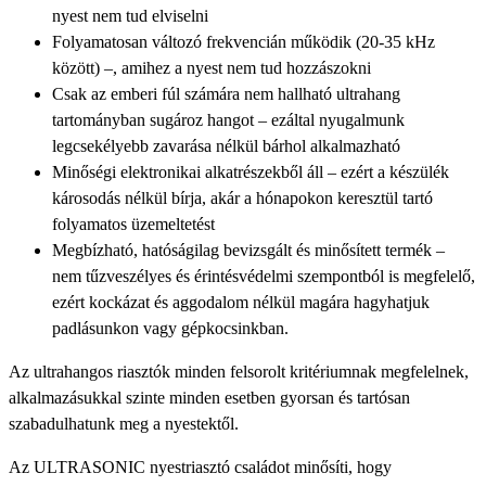
nyest nem tud elviselni
Folyamatosan változó frekvencián működik (20-35 kHz
között) –, amihez a nyest nem tud hozzászokni
Csak az emberi fúl számára nem hallható ultrahang
tartományban sugároz hangot – ezáltal nyugalmunk
legcsekélyebb zavarása nélkül bárhol alkalmazható
Minőségi elektronikai alkatrészekből áll – ezért a készülék
károsodás nélkül bírja, akár a hónapokon keresztül tartó
folyamatos üzemeltetést
Megbízható, hatóságilag bevizsgált és minősített termék –
nem tűzveszélyes és érintésvédelmi szempontból is megfelelő,
ezért kockázat és aggodalom nélkül magára hagyhatjuk
padlásunkon vagy gépkocsinkban.
Az ultrahangos riasztók minden felsorolt kritériumnak megfelelnek,
alkalmazásukkal szinte minden esetben gyorsan és tartósan
szabadulhatunk meg a nyestektől.
Az ULTRASONIC nyestriasztó családot minősíti, hogy