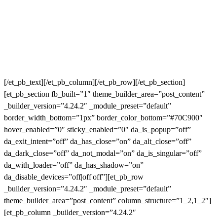
[/et_pb_text][/et_pb_column][/et_pb_row][/et_pb_section]
[et_pb_section fb_built=”1″ theme_builder_area=”post_content”
_builder_version=”4.24.2″ _module_preset=”default”
border_width_bottom=”1px” border_color_bottom=”#70C900″
hover_enabled=”0″ sticky_enabled=”0″ da_is_popup=”off”
da_exit_intent=”off” da_has_close=”on” da_alt_close=”off”
da_dark_close=”off” da_not_modal=”on” da_is_singular=”off”
da_with_loader=”off” da_has_shadow=”on”
da_disable_devices=”off|off|off”][et_pb_row
_builder_version=”4.24.2″ _module_preset=”default”
theme_builder_area=”post_content” column_structure=”1_2,1_2″]
[et_pb_column _builder_version=”4.24.2″