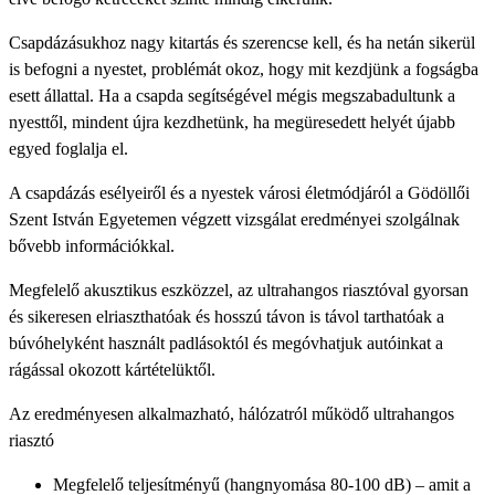
Csapdázásukhoz nagy kitartás és szerencse kell, és ha netán sikerül
is befogni a nyestet, problémát okoz, hogy mit kezdjünk a fogságba
esett állattal. Ha a csapda segítségével mégis megszabadultunk a
nyesttől, mindent újra kezdhetünk, ha megüresedett helyét újabb
egyed foglalja el.
A csapdázás esélyeiről és a nyestek városi életmódjáról a Gödöllői
Szent István Egyetemen végzett vizsgálat eredményei szolgálnak
bővebb információkkal.
Megfelelő akusztikus eszközzel, az ultrahangos riasztóval gyorsan
és sikeresen elriaszthatóak és hosszú távon is távol tarthatóak a
búvóhelyként használt padlásoktól és megóvhatjuk autóinkat a
rágással okozott kártételüktől.
Az eredményesen alkalmazható, hálózatról működő ultrahangos
riasztó
Megfelelő teljesítményű (hangnyomása 80-100 dB) – amit a