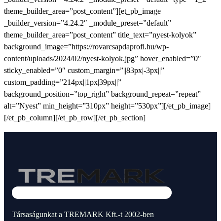
theme_builder_area=”post_content”][et_pb_image
_builder_version=”4.24.2″ _module_preset=”default”
theme_builder_area=”post_content” title_text=”nyest-kolyok”
background_image=”https://rovarcsapdaprofi.hu/wp-
content/uploads/2024/02/nyest-kolyok.jpg” hover_enabled=”0″
sticky_enabled=”0″ custom_margin=”||83px|-3px||”
custom_padding=”214px||1px|39px||”
background_position=”top_right” background_repeat=”repeat”
alt=”Nyest” min_height=”310px” height=”530px”][/et_pb_image]
[/et_pb_column][/et_pb_row][/et_pb_section]
Társaságunkat a TREMARK Kft.-t 2002-ben