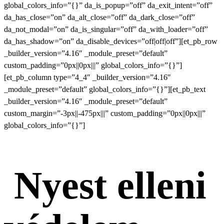
global_colors_info=”{}” da_is_popup=”off” da_exit_intent=”off”
da_has_close=”on” da_alt_close=”off” da_dark_close=”off”
da_not_modal=”on” da_is_singular=”off” da_with_loader=”off”
da_has_shadow=”on” da_disable_devices=”off|off|off”][et_pb_row
_builder_version=”4.16″ _module_preset=”default”
custom_padding=”0px||0px|||” global_colors_info=”{}”]
[et_pb_column type=”4_4″ _builder_version=”4.16″
_module_preset=”default” global_colors_info=”{}”][et_pb_text
_builder_version=”4.16″ _module_preset=”default”
custom_margin=”-3px||-475px|||” custom_padding=”0px||0px|||”
global_colors_info=”{}”]
Nyest elleni