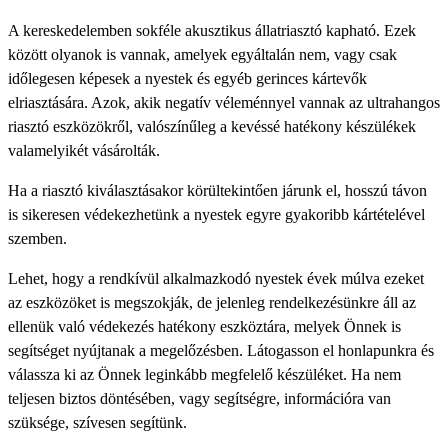
A kereskedelemben sokféle akusztikus állatriasztó kapható. Ezek
között olyanok is vannak, amelyek egyáltalán nem, vagy csak
időlegesen képesek a nyestek és egyéb gerinces kártevők
elriasztására. Azok, akik negatív véleménnyel vannak az ultrahangos
riasztó eszközökről, valószínűleg a kevéssé hatékony készülékek
valamelyikét vásárolták.
Ha a riasztó kiválasztásakor körültekintően járunk el, hosszú távon
is sikeresen védekezhetünk a nyestek egyre gyakoribb kártételével
szemben.
Lehet, hogy a rendkívül alkalmazkodó nyestek évek múlva ezeket
az eszközöket is megszokják, de jelenleg rendelkezésünkre áll az
ellenük való védekezés hatékony eszköztára, melyek Önnek is
segítséget nyújtanak a megelőzésben. Látogasson el honlapunkra és
válassza ki az Önnek leginkább megfelelő készüléket. Ha nem
teljesen biztos döntésében, vagy segítségre, információra van
szüksége, szívesen segítünk.