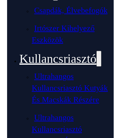
Csapdák, Élvebefogók
Irtószer Kihelyező
Eszközök
Kullancsriasztó
Ultrahangos
Kullancsriasztó Kutyák
És Macskák Részére
Ultrahangos
Kullancsriasztó