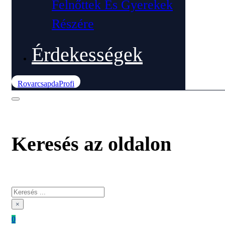
Felnőttek És Gyerekek
Részére
Érdekességek
RovarcsapdaProfi
Keresés az oldalon
Keresés
×
0