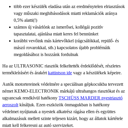
több ezer készülék eladása után az eredménytelen elriasztások
vagy műszaki meghibásodások miatti reklamációk aránya
0,5% alatti(!)
számos új vásárlónk az ismerősei, kollégái pozitív
tapasztalatai, ajánlása miatt keres fel bennünket
korábbi vevőink más kártevőkkel (rágcsálókkal, repülő- és
mászó rovarokkal, stb.) kapcsolatos újabb problémáik
megoldásához is hozzánk fordulnak
Ha az ULTRASONIC riasztók felkeltették érdeklődését, részletes
termékleírásért és árakért
kattintson ide
vagy a készülékek képeire.
Autók motortereinek védelmére a speciálisan gépkocsikba tervezett
német KEMO-ELECTRONIK márkájú ultrahangos riasztókat és az
ugyancsak rendkívül hatékony
TSCHÜSS MARDER nyestriasztó
aeroszolt
kínáljuk. Ezen eszközök önmagukban is hatékony
védelmet nyújtanak a nyestek alkatrész rágása ellen és együttes
alkalmazásuk mellett szinte teljesen kizárt, hogy az állatok kártétele
miatt kell felkeresni az autó szervizeket.