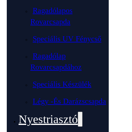
Ragadólapos
Rovarcsapda
Speciális UV Fénycső
Ragadólap
Rovarcsapdához
Speciális Készülék
Légy -és Darázscsapda
Nyestriasztó