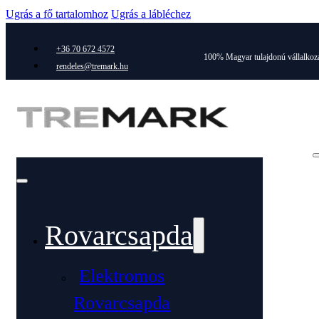
Ugrás a fő tartalomhoz
Ugrás a lábléchez
+36 70 672 4572
100% Magyar tulajdonú vállalkoz
rendeles@tremark.hu
Rovarcsapda
Elektromos
Rovarcsapda