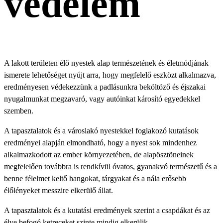
védelem
A lakott területen élő nyestek alap természetének és életmódjának
ismerete lehetőséget nyújt arra, hogy megfelelő eszközt alkalmazva,
eredményesen védekezzünk a padlásunkra beköltöző és éjszakai
nyugalmunkat megzavaró, vagy autóinkat károsító egyedekkel
szemben.
A tapasztalatok és a városlakó nyestekkel foglakozó kutatások
eredményei alapján elmondható, hogy a nyest sok mindenhez
alkalmazkodott az ember környezetében, de alapösztöneinek
megfelelően továbbra is rendkívül óvatos, gyanakvó természetű és a
benne félelmet keltő hangokat, tárgyakat és a nála erősebb
élőlényeket messzire elkerülő állat.
A tapasztalatok és a kutatási eredmények szerint a csapdákat és az
élve befogó ketreceket szinte mindig elkerülik.