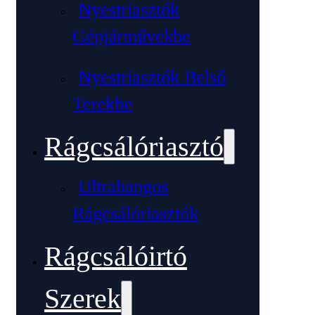
Nyestriasztók
Gépjárművekbe
Nyestriasztók Belső
Terekbe
Rágcsálóriasztó
Ultrahangos
Rágcsálóriasztók
Rágcsálóirtó
Szerek