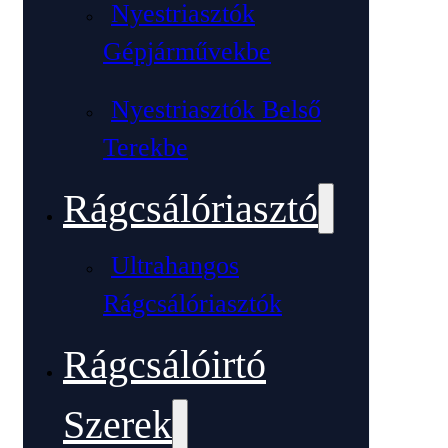
Nyestriasztók
Gépjárművekbe
Nyestriasztók Belső
Terekbe
Rágcsálóriasztó
Ultrahangos
Rágcsálóriasztók
Rágcsálóirtó
Szerek