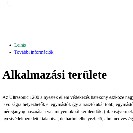
Leírás
További információk
Alkalmazási területe
Az Ultrasonic 1200 a nyestek elleni védekezés hatékony eszköze nagy
távolságra helyezhetők el egymástól, így a riasztó akár több, egymástól 
méreganyag használata valamilyen okból kerülendők. (pl. kisgyermeke
nyestvédelmére lett kialakítva, de bárhol elhelyezhető, ahol nedvesség