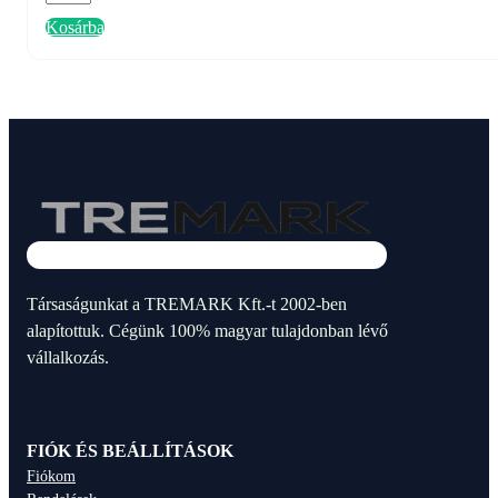
ultrahangos
Kosárba
riasztó
-
elemmel
üzemelő
mennyiség
Társaságunkat a TREMARK Kft.-t 2002-ben
alapítottuk. Cégünk 100% magyar tulajdonban lévő
vállalkozás.
FIÓK ÉS BEÁLLÍTÁSOK
Fiókom