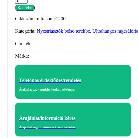
1200
Kosárba
ultrahangos
Cikkszám:
ultrasonic1200
riasztó
mennyiség
Kategória:
Nyestriasztók belső terekbe
,
Ultrahangos rágcsálóri
Címkék:
Márka:
Telefonos érdeklődés/rendelés
Árajánlat vagy rendelés leadása telefonon.
Árajánlat/információ kérés
Árajánlat vagy információ kérése e-mailen.