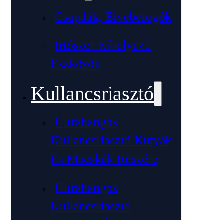
Csapdák, Élvebefogók
Irtószer Kihelyező
Eszközök
Kullancsriasztó
Ultrahangos
Kullancsriasztó Kutyák
És Macskák Részére
Ultrahangos
Kullancsriasztó