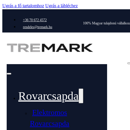
Ugrás a fő tartalomhoz
Ugrás a lábléchez
+36 70 672 4572
100% Magyar tulajdonú vállalkoz
rendeles@tremark.hu
Rovarcsapda
Elektromos
Rovarcsapda