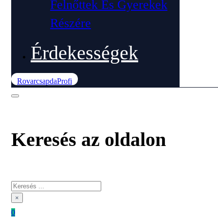
Felnőttek És Gyerekek
Részére
Érdekességek
RovarcsapdaProfi
Keresés az oldalon
Keresés
×
0