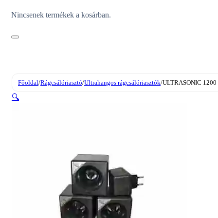
Nincsenek termékek a kosárban.
Főoldal
/
Rágcsálóriasztó
/
Ultrahangos rágcsálóriasztók
/
ULTRASONIC 1200 ul
🔍