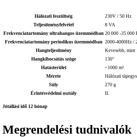
Hálózati feszültség
230V / 50 Hz
Teljesítményfelvétel
8 VA
Frekvenciatartomány ultrahangos üzemmódban
20 000 -35 000 
Frekvenciatartomány periodikus üzemmódban
2000-4000Hz / 
Hangteljesítmény
Kevesebb, mint
Hangkibocsátás szöge
130°
Hatásterület
~1000 m²
Mérete
Hálózati tápegy
Súly
270 g
Érintésvédelmi osztály
II.
Jótállási idő 12 hónap
Megrendelési tudnivalók