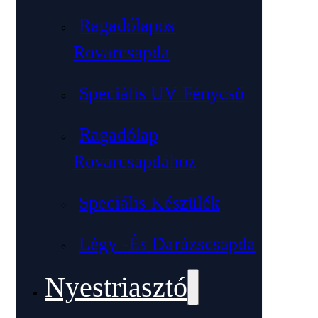
Ragadólapos
Rovarcsapda
Speciális UV Fénycső
Ragadólap
Rovarcsapdához
Speciális Készülék
Légy -és Darázscsapda
Nyestriasztó