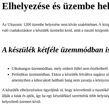
Elhelyezése és üzembe he
Az Ulrasonic 1200 üzembe helyezése nem kíván szakértelmet. A közpo
való csatlakozáskor a készülék üzemelni kezd, amit a riasztó központi h
A készülék kétféle üzemmódban i
Ultrahangos üzemmódban, mely emberi füllel nem érzékelhető.
Periódikus üzemmódban. Ekkor a készülék felváltva sugároz az 
amennyiben a kibocsátott hallható hang nem zavarja a környez
​A készülék elhelyezésekor ügyeljünk rá, hogy közvetlenül a riasztókés
állják a falak és ajtók, így ha egy készülékkel szeretnénk több helyisé
helyezhető üzemen kívül.