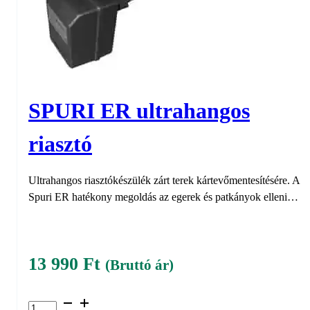
SPURI ER ultrahangos
riasztó
Ultrahangos riasztókészülék zárt terek kártevőmentesítésére. A
Spuri ER hatékony megoldás az egerek és patkányok elleni…
13 990
Ft
(Bruttó ár)
SPURI