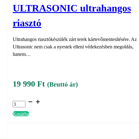
ULTRASONIC ultrahangos
riasztó
Ultrahangos riasztókészülék zárt terek kártevőmentesítésére. Az
Ultrasonic nem csak a nyestek elleni védekezésben megoldás,
hanem…
19 990
Ft
(Bruttó ár)
ULTRASONIC
ultrahangos
Kosárba
riasztó
mennyiség